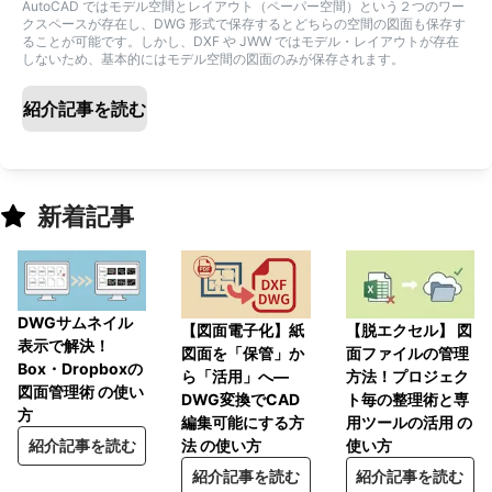
AutoCAD ではモデル空間とレイアウト（ペーパー空間）という２つのワー
クスペースが存在し、DWG 形式で保存するとどちらの空間の図面も保存す
ることが可能です。しかし、DXF や JWW ではモデル・レイアウトが存在
しないため、基本的にはモデル空間の図面のみが保存されます。
紹介記事を読む
新着記事
DWGサムネイル
【脱エクセル】 図
【図面電子化】紙
表示で解決！
面ファイルの管理
図面を「保管」か
Box・Dropboxの
方法！プロジェク
ら「活用」へ―
図面管理術 の使い
ト毎の整理術と専
DWG変換でCAD
方
用ツールの活用 の
編集可能にする方
使い方
紹介記事を読む
法 の使い方
紹介記事を読む
紹介記事を読む