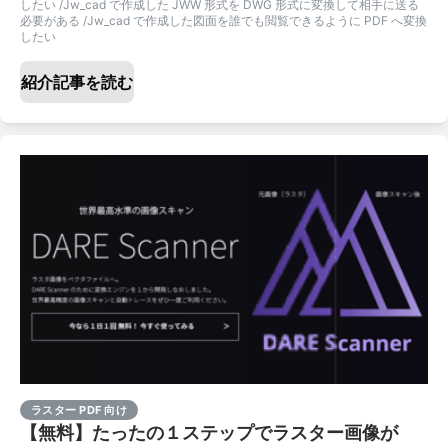
したい /Jw_cad で作成した JWW 形式を DWG 形式に変換して相手に送る
必要がある /Jw_cad で作成した図面を誰でも閲覧できるように PDF へ変換
したい
紹介記事を読む
ラスター PDF 向け
【無料】たったの１ステップでラスター画像が