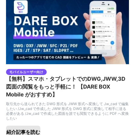
モバイルユーザー向け
【無料】スマホ・タブレットでのDWG,JWW,3D
図面の閲覧をもっと手軽に！ 【DARE BOX
Mobile がおすすめ】
取引先から送られてきた DWG 形式を JWW 形式へ変換して Jw_cad で編集
したい /Jw_cad で作成した JWW 形式を DWG 形式に変換して相手に送る
必要がある /Jw_cad で作成した図面を誰でも閲覧できるように PDF へ変換
したい
紹介記事を読む