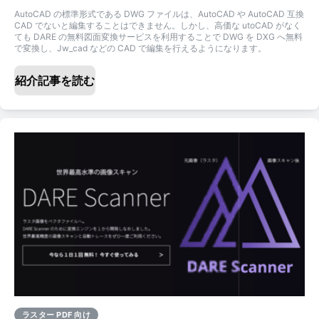
AutoCAD の標準形式である DWG ファイルは、AutoCAD や AutoCAD 互換
CAD でないと編集することはできません。しかし、高価な utoCAD がなく
ても DARE の無料図面変換サービスを利用することで DWG を DXG へ無料
で変換し、Jw_cad などの CAD で編集を行えるようになります。
紹介記事を読む
ラスター PDF 向け