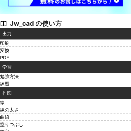
Jw_cad の使い方
出力
印刷
変換
PDF
学習
勉強方法
練習
作図
線
線の太さ
曲線
塗りつぶし