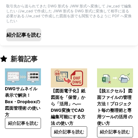
取引先から送られてきた DWG 形式を JWW 形式へ変換して Jw_cad で編集
したい /Jw_cad で作成した JWW 形式を DWG 形式に変換して相手に送る
必要がある /Jw_cad で作成した図面を誰でも閲覧できるように PDF へ変換
したい
紹介記事を読む
新着記事
DWGサムネイル
【脱エクセル】 図
【図面電子化】紙
表示で解決！
面ファイルの管理
図面を「保管」か
Box・Dropboxの
方法！プロジェク
ら「活用」へ―
図面管理術 の使い
ト毎の整理術と専
DWG変換でCAD
方
用ツールの活用 の
編集可能にする方
使い方
紹介記事を読む
法 の使い方
紹介記事を読む
紹介記事を読む