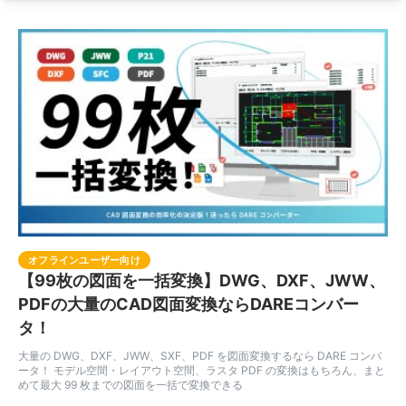
オフラインユーザー向け
【99枚の図面を一括変換】DWG、DXF、JWW、
PDFの大量のCAD図面変換ならDAREコンバー
タ！
大量の DWG、DXF、JWW、SXF、PDF を図面変換するなら DARE コンバ
ータ！ モデル空間・レイアウト空間、ラスタ PDF の変換はもちろん、まと
めて最大 99 枚までの図面を一括で変換できる