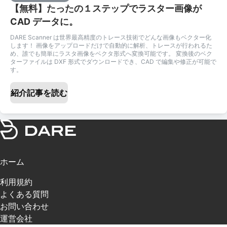
【無料】たったの１ステップでラスター画像が
CAD データに。
DARE Scanner は世界最高精度のトレース技術でどんな画像もベクター化
します！ 画像をアップロードだけで自動的に解析、トレースが行われるた
め、誰でも簡単にラスタ画像をベクタ形式へ変換可能です。 変換後のベク
ターファイルは DXF 形式でダウンロードでき、CAD で編集や修正が可能で
す。
紹介記事を読む
ホーム
利用規約
よくある質問
お問い合わせ
運営会社