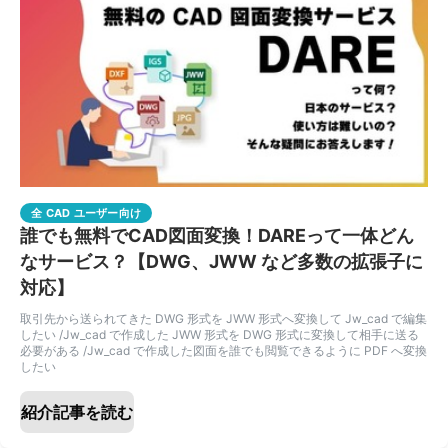
全 CAD ユーザー向け
誰でも無料でCAD図面変換！DAREって一体どん
なサービス？【DWG、JWW など多数の拡張子に
対応】
取引先から送られてきた DWG 形式を JWW 形式へ変換して Jw_cad で編集
したい /Jw_cad で作成した JWW 形式を DWG 形式に変換して相手に送る
必要がある /Jw_cad で作成した図面を誰でも閲覧できるように PDF へ変換
したい
紹介記事を読む