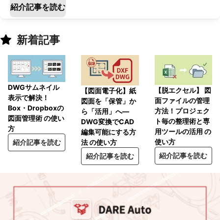
紹介記事を読む
新着記事
DWGサムネイル
【脱エクセル】 図
【図面電子化】紙
表示で解決！
面ファイルの管理
図面を「保管」か
Box・Dropboxの
方法！プロジェク
ら「活用」へ―
図面管理術 の使い
ト毎の整理術と専
DWG変換でCAD
方
用ツールの活用 の
編集可能にする方
使い方
紹介記事を読む
法 の使い方
紹介記事を読む
紹介記事を読む