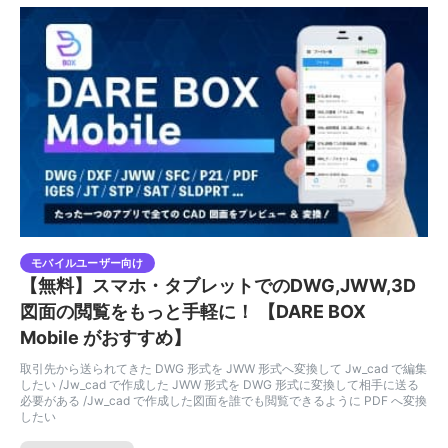
モバイルユーザー向け
【無料】スマホ・タブレットでのDWG,JWW,3D
図面の閲覧をもっと手軽に！ 【DARE BOX
Mobile がおすすめ】
取引先から送られてきた DWG 形式を JWW 形式へ変換して Jw_cad で編集
したい /Jw_cad で作成した JWW 形式を DWG 形式に変換して相手に送る
必要がある /Jw_cad で作成した図面を誰でも閲覧できるように PDF へ変換
したい