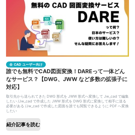
全 CAD ユーザー向け
誰でも無料でCAD図面変換！DAREって一体どん
なサービス？【DWG、JWW など多数の拡張子に
対応】
取引先から送られてきた DWG 形式を JWW 形式へ変換して Jw_cad で編集
したい /Jw_cad で作成した JWW 形式を DWG 形式に変換して相手に送る
必要がある /Jw_cad で作成した図面を誰でも閲覧できるように PDF へ変換
したい
紹介記事を読む