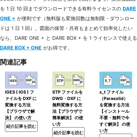
を 1 日 10 回までダウンロードできる有料ライセンスの
DARE
ONE +
が便利です（無料版も変換回数は無制限・ダウンロー
ドは 1 日 1 回）。図面の保管・共有もまとめて効率化したい
なら、DARE ONE + と DARE BOX + を 1 ライセンスで使える
DARE BOX + ONE
がお得です。
関連記事
IGES ( IGS ) フ
STP ファイルを
x_t ファイル
ァイルを DXF に
DWG・DXF に
（Parasolid）
変換する方法
無料変換する方
を変換する方法
【ブラウザで解
法【ブラウザで
【インストール
決】 の使い方
簡単解決】 の使
不要・無料で今
い方
すぐ解決】 の使
紹介記事を読む
い方
紹介記事を読む