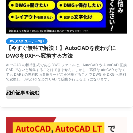
JW_CAD ユーザー向け
【今すぐ無料で解決！】AutoCADを使わずに
DWGをDXFへ変換する方法
AutoCAD の標準形式である DWG ファイルは、AutoCAD や AutoCAD 互換
CAD でないと編集することはできません。しかし、高価な utoCAD がなく
ても DARE の無料図面変換サービスを利用することで DWG を DXG へ無料
で変換し、Jw_cad などの CAD で編集を行えるようになります。
紹介記事を読む