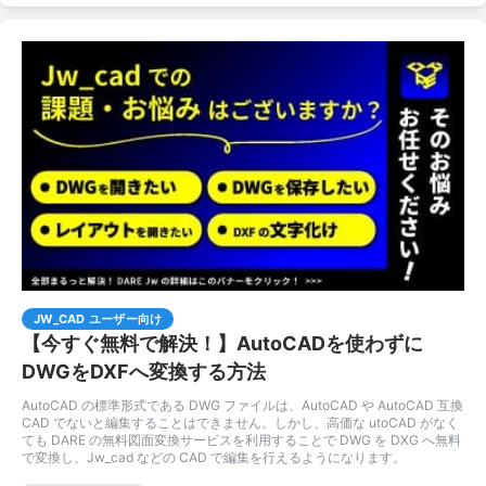
JW_CAD ユーザー向け
【今すぐ無料で解決！】AutoCADを使わずに
DWGをDXFへ変換する方法
AutoCAD の標準形式である DWG ファイルは、AutoCAD や AutoCAD 互換
CAD でないと編集することはできません。しかし、高価な utoCAD がなく
ても DARE の無料図面変換サービスを利用することで DWG を DXG へ無料
で変換し、Jw_cad などの CAD で編集を行えるようになります。