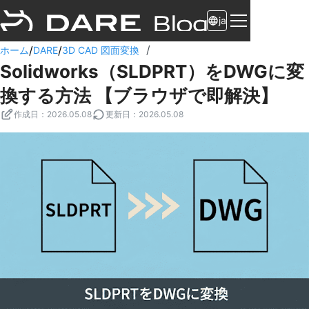
ja
/
/
/
ホーム
DARE
3D CAD 図面変換
Solidworks（SLDPRT）をDWGに変
換する方法 【ブラウザで即解決】
作成日
：
2026.05.08
更新日
：
2026.05.08