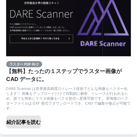
ラスター PDF 向け
【無料】たったの１ステップでラスター画像が
CAD データに。
DARE Scanner は世界最高精度のトレース技術でどんな画像もベクター化
します！ 画像をアップロードだけで自動的に解析、トレースが行われるた
め、誰でも簡単にラスタ画像をベクタ形式へ変換可能です。 変換後のベク
ターファイルは DXF 形式でダウンロードでき、CAD で編集や修正が可能で
す。
紹介記事を読む