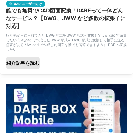
全 CAD ユーザー向け
誰でも無料でCAD図面変換！DAREって一体どん
なサービス？【DWG、JWW など多数の拡張子に
対応】
取引先から送られてきた DWG 形式を JWW 形式へ変換して Jw_cad で編集
したい /Jw_cad で作成した JWW 形式を DWG 形式に変換して相手に送る
必要がある /Jw_cad で作成した図面を誰でも閲覧できるように PDF へ変換
したい
紹介記事を読む