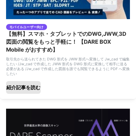
モバイルユーザー向け
【無料】スマホ・タブレットでのDWG,JWW,3D
図面の閲覧をもっと手軽に！ 【DARE BOX
Mobile がおすすめ】
取引先から送られてきた DWG 形式を JWW 形式へ変換して Jw_cad で編集
したい /Jw_cad で作成した JWW 形式を DWG 形式に変換して相手に送る
必要がある /Jw_cad で作成した図面を誰でも閲覧できるように PDF へ変換
したい
紹介記事を読む