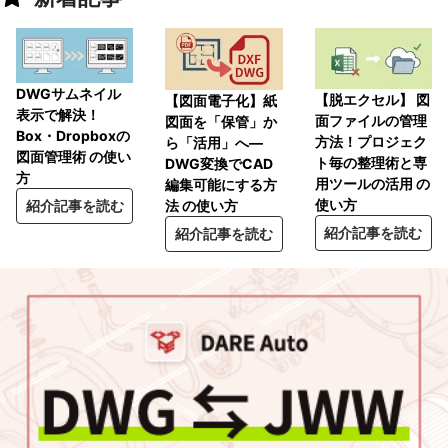
DWGサムネイル
【脱エクセル】 図
【図面電子化】紙
表示で解決！
面ファイルの管理
図面を「保管」か
Box・Dropboxの
方法！プロジェク
ら「活用」へ―
図面管理術 の使い
ト毎の整理術と専
DWG変換でCAD
方
用ツールの活用 の
編集可能にする方
使い方
紹介記事を読む
法 の使い方
紹介記事を読む
紹介記事を読む