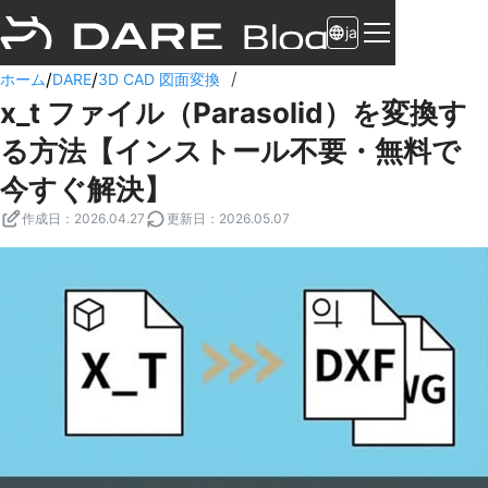
ja
/
/
/
ホーム
DARE
3D CAD 図面変換
x_t ファイル（Parasolid）を変換す
る方法【インストール不要・無料で
今すぐ解決】
作成日
：
2026.04.27
更新日
：
2026.05.07