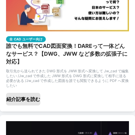
全 CAD ユーザー向け
誰でも無料でCAD図面変換！DAREって一体どん
なサービス？【DWG、JWW など多数の拡張子に
対応】
取引先から送られてきた DWG 形式を JWW 形式へ変換して Jw_cad で編集
したい /Jw_cad で作成した JWW 形式を DWG 形式に変換して相手に送る
必要がある /Jw_cad で作成した図面を誰でも閲覧できるように PDF へ変換
したい
紹介記事を読む