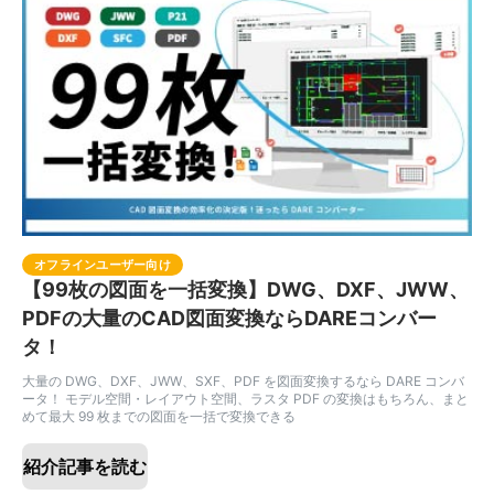
オフラインユーザー向け
【99枚の図面を一括変換】DWG、DXF、JWW、
PDFの大量のCAD図面変換ならDAREコンバー
タ！
大量の DWG、DXF、JWW、SXF、PDF を図面変換するなら DARE コンバ
ータ！ モデル空間・レイアウト空間、ラスタ PDF の変換はもちろん、まと
めて最大 99 枚までの図面を一括で変換できる
紹介記事を読む