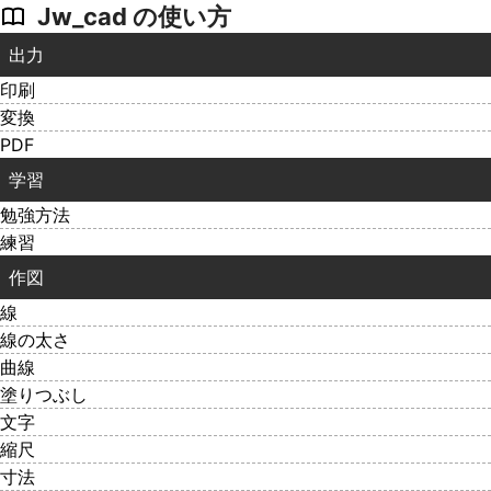
Jw_cad の使い方
出力
印刷
変換
PDF
学習
勉強方法
練習
作図
線
線の太さ
曲線
塗りつぶし
文字
縮尺
寸法