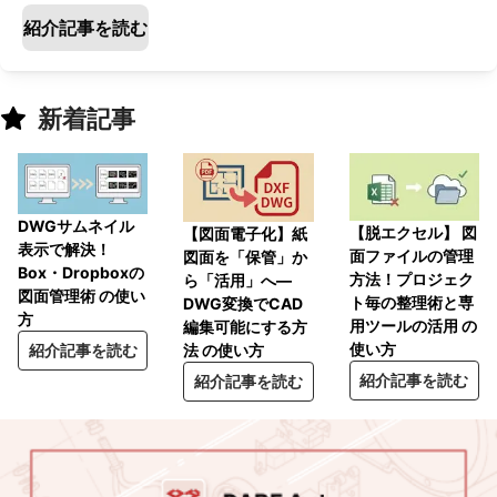
紹介記事を読む
新着記事
DWGサムネイル
【脱エクセル】 図
【図面電子化】紙
表示で解決！
面ファイルの管理
図面を「保管」か
Box・Dropboxの
方法！プロジェク
ら「活用」へ―
図面管理術 の使い
ト毎の整理術と専
DWG変換でCAD
方
用ツールの活用 の
編集可能にする方
使い方
紹介記事を読む
法 の使い方
紹介記事を読む
紹介記事を読む