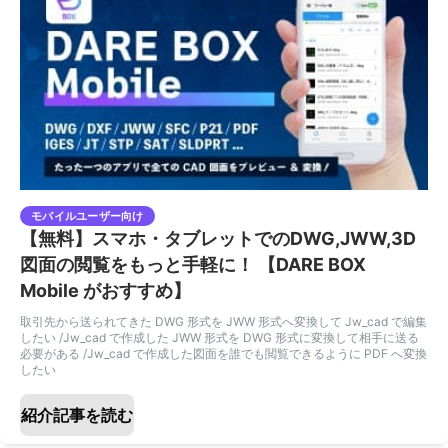
モバイルユーザー向け
【無料】スマホ・タブレットでのDWG,JWW,3D
図面の閲覧をもっと手軽に！ 【DARE BOX
Mobile がおすすめ】
取引先から送られてきた DWG 形式を JWW 形式へ変換して Jw_cad で編集
したい /Jw_cad で作成した JWW 形式を DWG 形式に変換して相手に送る
必要がある /Jw_cad で作成した図面を誰でも閲覧できるように PDF へ変換
したい
紹介記事を読む