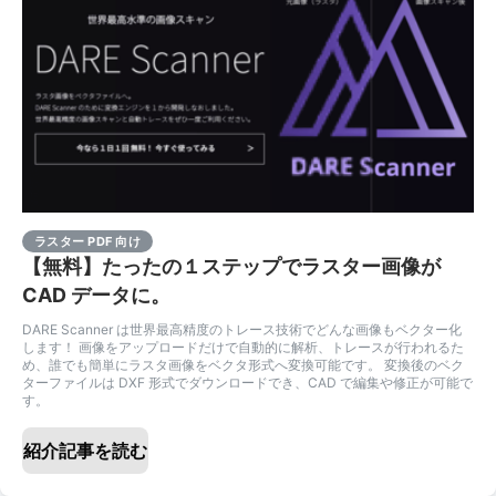
ラスター PDF 向け
【無料】たったの１ステップでラスター画像が
CAD データに。
DARE Scanner は世界最高精度のトレース技術でどんな画像もベクター化
します！ 画像をアップロードだけで自動的に解析、トレースが行われるた
め、誰でも簡単にラスタ画像をベクタ形式へ変換可能です。 変換後のベク
ターファイルは DXF 形式でダウンロードでき、CAD で編集や修正が可能で
す。
紹介記事を読む