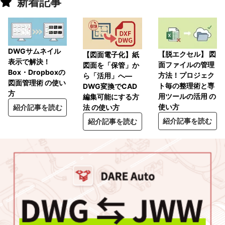
新着記事
DWGサムネイル
【脱エクセル】 図
【図面電子化】紙
表示で解決！
面ファイルの管理
図面を「保管」か
Box・Dropboxの
方法！プロジェク
ら「活用」へ―
図面管理術 の使い
ト毎の整理術と専
DWG変換でCAD
方
用ツールの活用 の
編集可能にする方
使い方
紹介記事を読む
法 の使い方
紹介記事を読む
紹介記事を読む