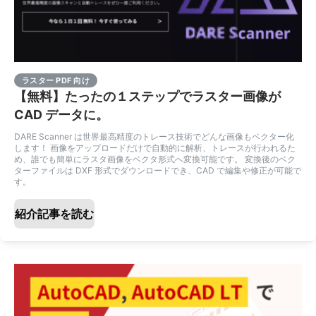
ラスター PDF 向け
【無料】たったの１ステップでラスター画像が
CAD データに。
DARE Scanner は世界最高精度のトレース技術でどんな画像もベクター化
します！ 画像をアップロードだけで自動的に解析、トレースが行われるた
め、誰でも簡単にラスタ画像をベクタ形式へ変換可能です。 変換後のベク
ターファイルは DXF 形式でダウンロードでき、CAD で編集や修正が可能で
す。
紹介記事を読む