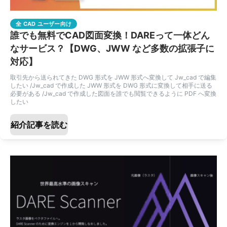
全 CAD ユーザー向け
誰でも無料でCAD図面変換！DAREって一体どん
なサービス？【DWG、JWW など多数の拡張子に
対応】
取引先から送られてきた DWG 形式を JWW 形式へ変換して Jw_cad で編集
したい /Jw_cad で作成した JWW 形式を DWG 形式に変換して相手に送る
必要がある /Jw_cad で作成した図面を誰でも閲覧できるように PDF へ変換
したい
紹介記事を読む