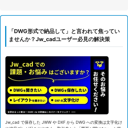
「DWG形式で納品して」と言われて焦ってい
ませんか？Jw_cadユーザー必見の解決策
Jw_cad で保存した JWW や DXF から DWG への変換は文字化け