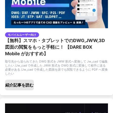
モバイルユーザー向け
【無料】スマホ・タブレットでのDWG,JWW,3D
図面の閲覧をもっと手軽に！ 【DARE BOX
Mobile がおすすめ】
取引先から送られてきた DWG 形式を JWW 形式へ変換して Jw_cad で編集
したい /Jw_cad で作成した JWW 形式を DWG 形式に変換して相手に送る
必要がある /Jw_cad で作成した図面を誰でも閲覧できるように PDF へ変換
したい
紹介記事を読む