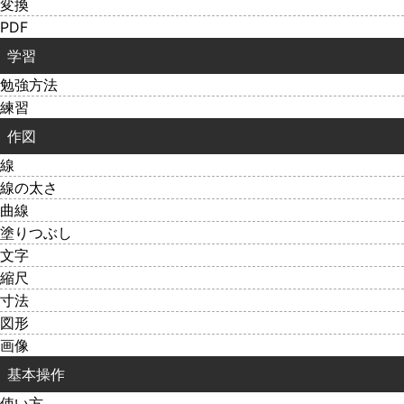
変換
PDF
学習
勉強方法
練習
作図
線
線の太さ
曲線
塗りつぶし
文字
縮尺
寸法
図形
画像
基本操作
使い方