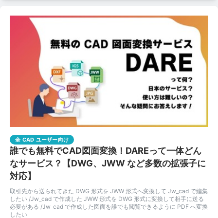
全 CAD ユーザー向け
誰でも無料でCAD図面変換！DAREって一体どん
なサービス？【DWG、JWW など多数の拡張子に
対応】
取引先から送られてきた DWG 形式を JWW 形式へ変換して Jw_cad で編集
したい /Jw_cad で作成した JWW 形式を DWG 形式に変換して相手に送る
必要がある /Jw_cad で作成した図面を誰でも閲覧できるように PDF へ変換
したい