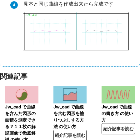
見本と同じ曲線を作成出来たら完成です
関連記事
Jw_cad で曲線
Jw_cad で曲線
Jw_cad で曲線
を含んだ図形の
を含む図形を塗
の書き方 の使い
面積を測定でき
りつぶしする方
方
る？１１枚の解
法 の使い方
紹介記事を読む
説画像で徹底解
紹介記事を読む
説 の使い方