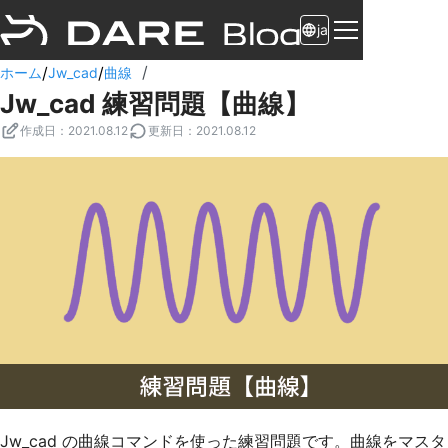
ja
/
/
/
ホーム
Jw_cad
曲線
Jw_cad 練習問題【曲線】
作成日
：
2021.08.12
更新日
：
2021.08.12
Jw_cad の曲線コマンドを使った練習問題です。曲線をマスタ