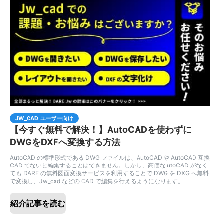
JW_CAD ユーザー向け
【今すぐ無料で解決！】AutoCADを使わずに
DWGをDXFへ変換する方法
AutoCAD の標準形式である DWG ファイルは、AutoCAD や AutoCAD 互換
CAD でないと編集することはできません。しかし、高価な utoCAD がなく
ても DARE の無料図面変換サービスを利用することで DWG を DXG へ無料
で変換し、Jw_cad などの CAD で編集を行えるようになります。
紹介記事を読む