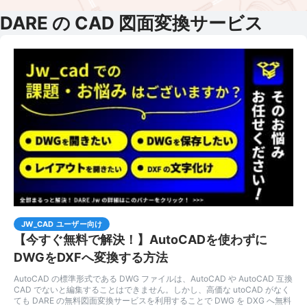
DARE の CAD 図面変換サービス
JW_CAD ユーザー向け
【今すぐ無料で解決！】AutoCADを使わずに
DWGをDXFへ変換する方法
AutoCAD の標準形式である DWG ファイルは、AutoCAD や AutoCAD 互換
CAD でないと編集することはできません。しかし、高価な utoCAD がなく
ても DARE の無料図面変換サービスを利用することで DWG を DXG へ無料