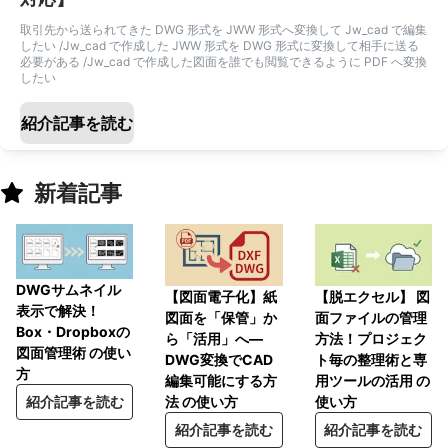
取引先から送られてきた DWG 形式を JWW 形式へ変換して Jw_cad で編集
したい /Jw_cad で作成した JWW 形式を DWG 形式に変換して相手に送る
必要がある /Jw_cad で作成した図面を誰でも閲覧できるように PDF へ変換
したい
紹介記事を読む
新着記事
DWGサムネイル
【脱エクセル】 図
【図面電子化】紙
表示で解決！
面ファイルの管理
図面を「保管」か
Box・Dropboxの
方法！プロジェク
ら「活用」へ―
図面管理術 の使い
ト毎の整理術と専
DWG変換でCAD
方
用ツールの活用 の
編集可能にする方
使い方
紹介記事を読む
法 の使い方
紹介記事を読む
紹介記事を読む