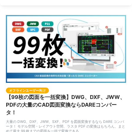
オフラインユーザー向け
【99枚の図面を一括変換】DWG、DXF、JWW、
PDFの大量のCAD図面変換ならDAREコンバー
タ！
大量の DWG、DXF、JWW、SXF、PDF を図面変換するなら DARE コンバ
ータ！ モデル空間・レイアウト空間、ラスタ PDF の変換はもちろん、まと
めて最大 99 枚までの図面を一括で変換できる