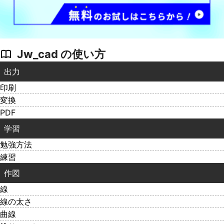
Jw_cad の使い方
出力
印刷
変換
PDF
学習
勉強方法
練習
作図
線
線の太さ
曲線