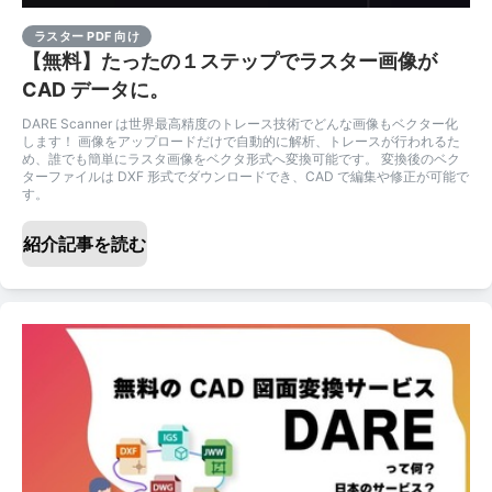
ラスター PDF 向け
【無料】たったの１ステップでラスター画像が
CAD データに。
DARE Scanner は世界最高精度のトレース技術でどんな画像もベクター化
します！ 画像をアップロードだけで自動的に解析、トレースが行われるた
め、誰でも簡単にラスタ画像をベクタ形式へ変換可能です。 変換後のベク
ターファイルは DXF 形式でダウンロードでき、CAD で編集や修正が可能で
す。
紹介記事を読む