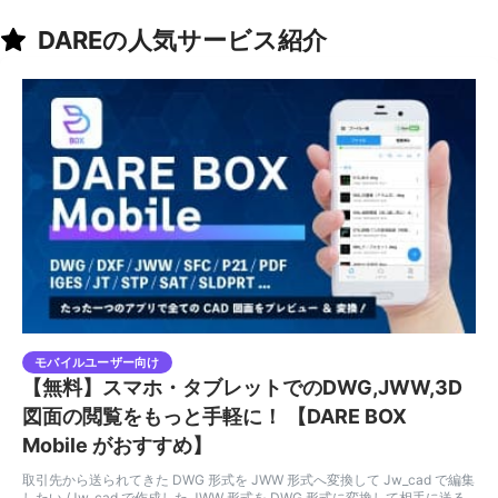
DAREの人気サービス紹介
モバイルユーザー向け
【無料】スマホ・タブレットでのDWG,JWW,3D
図面の閲覧をもっと手軽に！ 【DARE BOX
Mobile がおすすめ】
取引先から送られてきた DWG 形式を JWW 形式へ変換して Jw_cad で編集
したい /Jw_cad で作成した JWW 形式を DWG 形式に変換して相手に送る