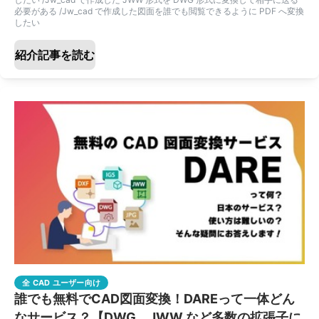
必要がある /Jw_cad で作成した図面を誰でも閲覧できるように PDF へ変換
したい
紹介記事を読む
全 CAD ユーザー向け
誰でも無料でCAD図面変換！DAREって一体どん
なサービス？【DWG、JWW など多数の拡張子に