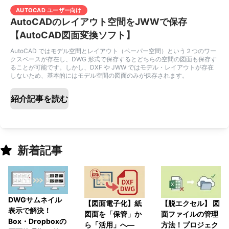
AUTOCAD ユーザー向け
AutoCADのレイアウト空間をJWWで保存
【AutoCAD図面変換ソフト】
AutoCAD ではモデル空間とレイアウト（ペーパー空間）という２つのワー
クスペースが存在し、DWG 形式で保存するとどちらの空間の図面も保存す
ることが可能です。しかし、DXF や JWW ではモデル・レイアウトが存在
しないため、基本的にはモデル空間の図面のみが保存されます。
紹介記事を読む
新着記事
DWGサムネイル
【脱エクセル】 図
【図面電子化】紙
表示で解決！
面ファイルの管理
図面を「保管」か
Box・Dropboxの
方法！プロジェク
ら「活用」へ―