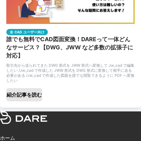
全 CAD ユーザー向け
誰でも無料でCAD図面変換！DAREって一体どん
なサービス？【DWG、JWW など多数の拡張子に
対応】
取引先から送られてきた DWG 形式を JWW 形式へ変換して Jw_cad で編集
したい /Jw_cad で作成した JWW 形式を DWG 形式に変換して相手に送る
必要がある /Jw_cad で作成した図面を誰でも閲覧できるように PDF へ変換
したい
紹介記事を読む
ホーム