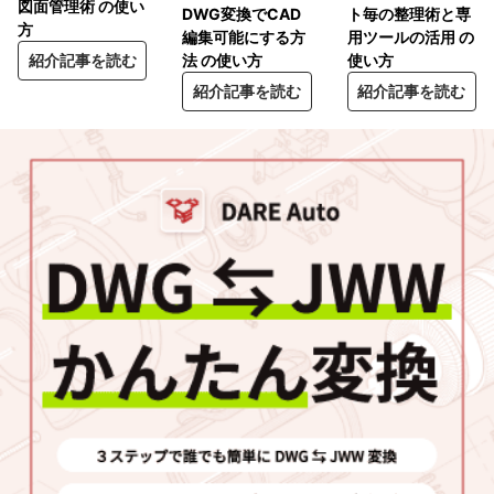
図面管理術 の使い
ト毎の整理術と専
DWG変換でCAD
方
用ツールの活用 の
編集可能にする方
使い方
紹介記事を読む
法 の使い方
紹介記事を読む
紹介記事を読む