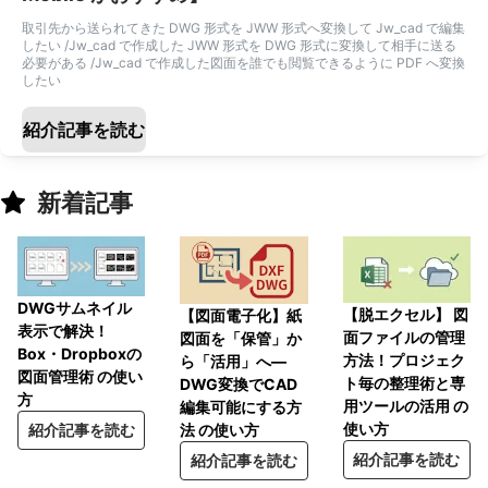
取引先から送られてきた DWG 形式を JWW 形式へ変換して Jw_cad で編集
したい /Jw_cad で作成した JWW 形式を DWG 形式に変換して相手に送る
必要がある /Jw_cad で作成した図面を誰でも閲覧できるように PDF へ変換
したい
紹介記事を読む
新着記事
DWGサムネイル
【脱エクセル】 図
【図面電子化】紙
表示で解決！
面ファイルの管理
図面を「保管」か
Box・Dropboxの
方法！プロジェク
ら「活用」へ―
図面管理術 の使い
ト毎の整理術と専
DWG変換でCAD
方
用ツールの活用 の
編集可能にする方
使い方
紹介記事を読む
法 の使い方
紹介記事を読む
紹介記事を読む