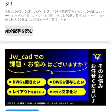
タ！
大量の DWG、DXF、JWW、SXF、PDF を図面変換するなら DARE コンバ
ータ！ モデル空間・レイアウト空間、ラスタ PDF の変換はもちろん、まと
めて最大 99 枚までの図面を一括で変換できる
紹介記事を読む