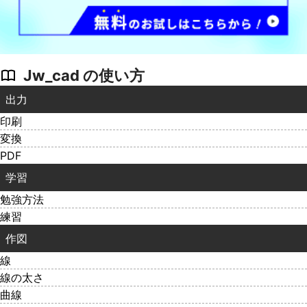
Jw_cad の使い方
出力
印刷
変換
PDF
学習
勉強方法
練習
作図
線
線の太さ
曲線