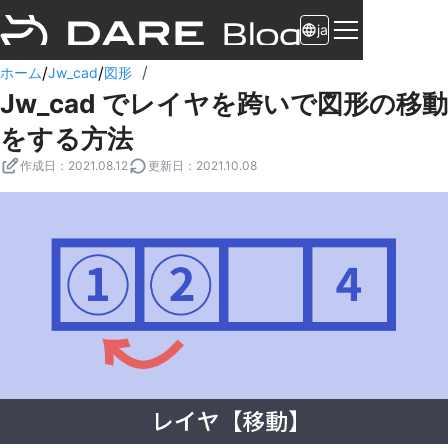
ja
/
/
/
ホーム
Jw_cad
図形
Jw_cad でレイヤを跨いで図形の移動
をする方法
作成日
：
2021.08.12
更新日
：
2021.10.08