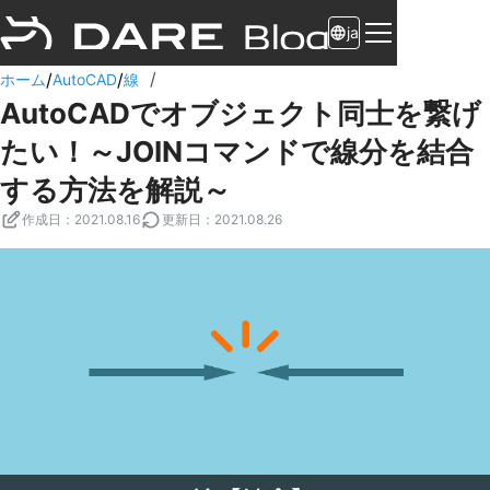
ja
/
/
/
ホーム
AutoCAD
線
AutoCADでオブジェクト同士を繋げ
たい！～JOINコマンドで線分を結合
する方法を解説～
作成日
：
2021.08.16
更新日
：
2021.08.26