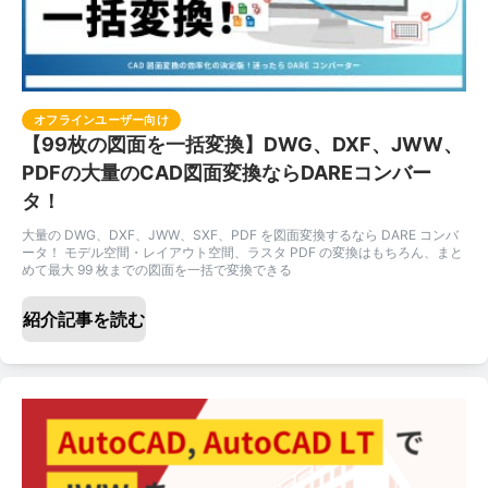
オフラインユーザー向け
【99枚の図面を一括変換】DWG、DXF、JWW、
PDFの大量のCAD図面変換ならDAREコンバー
タ！
大量の DWG、DXF、JWW、SXF、PDF を図面変換するなら DARE コンバ
ータ！ モデル空間・レイアウト空間、ラスタ PDF の変換はもちろん、まと
めて最大 99 枚までの図面を一括で変換できる
紹介記事を読む