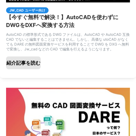
JW_CAD ユーザー向け
【今すぐ無料で解決！】AutoCADを使わずに
DWGをDXFへ変換する方法
AutoCAD の標準形式である DWG ファイルは、AutoCAD や AutoCAD 互換
CAD でないと編集することはできません。しかし、高価な utoCAD がなく
ても DARE の無料図面変換サービスを利用することで DWG を DXG へ無料
で変換し、Jw_cad などの CAD で編集を行えるようになります。
紹介記事を読む