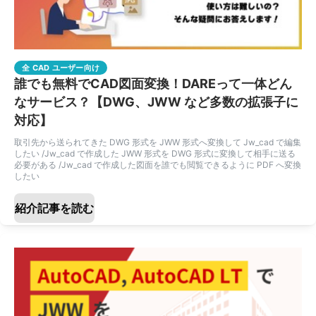
全 CAD ユーザー向け
誰でも無料でCAD図面変換！DAREって一体どん
なサービス？【DWG、JWW など多数の拡張子に
対応】
取引先から送られてきた DWG 形式を JWW 形式へ変換して Jw_cad で編集
したい /Jw_cad で作成した JWW 形式を DWG 形式に変換して相手に送る
必要がある /Jw_cad で作成した図面を誰でも閲覧できるように PDF へ変換
したい
紹介記事を読む