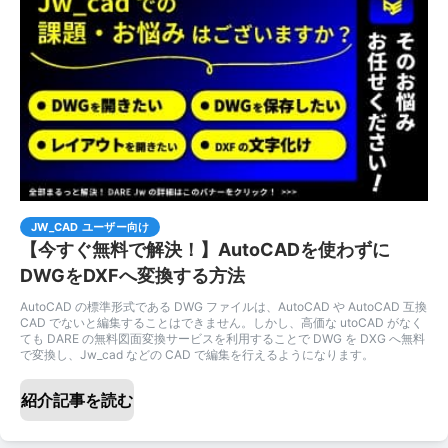
JW_CAD ユーザー向け
【今すぐ無料で解決！】AutoCADを使わずに
DWGをDXFへ変換する方法
AutoCAD の標準形式である DWG ファイルは、AutoCAD や AutoCAD 互換
CAD でないと編集することはできません。しかし、高価な utoCAD がなく
ても DARE の無料図面変換サービスを利用することで DWG を DXG へ無料
で変換し、Jw_cad などの CAD で編集を行えるようになります。
紹介記事を読む