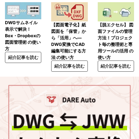
DWGサムネイル
【脱エクセル】 図
【図面電子化】紙
表示で解決！
面ファイルの管理
図面を「保管」か
Box・Dropboxの
方法！プロジェク
ら「活用」へ―
図面管理術 の使い
ト毎の整理術と専
DWG変換でCAD
方
用ツールの活用 の
編集可能にする方
使い方
紹介記事を読む
法 の使い方
紹介記事を読む
紹介記事を読む