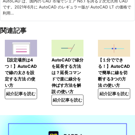
AutoCAD は、国内の CAD 市場でシェア No.1 を誇る２次元汎用 CAD
です。2021年6月に AutoCAD のレギュラー版が AutoCAD LT の価格で
利用…
関連記事
【設定場所は4
AutoCADで線分
【１分ででき
つ！】AutoCAD
を延長する方法
る！】AutoCAD
で線の太さを設
は？延長コマン
で簡単に線を切
定する方法 の使
ドで楽に線分を
断する3つの方
い方
伸ばす方法を解
法 の使い方
説 の使い方
紹介記事を読む
紹介記事を読む
紹介記事を読む